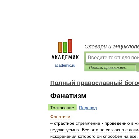
Словари и энциклоп
academic.ru
Полный православный богословский энциклопедический словарь
Полный православный бого
Фанатизм
Толкование
Перевод
Фанатизм
–
страстное
стремление
к
проведению
в
ж
недоказуемых
.
Все
,
что
не
согласно
с
догм
искоренения
которого
он
способен
на
все
.