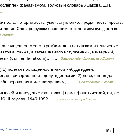
ослеплен фанатизмом. Толковый словарь Ушакова. Д.Н.
ва
ичность, нетерпимость, умоисступление, преданность, ярость,
тупление Словарь русских синонимов. фанатизм сущ., кол во
инонимов
anum священное место, храм)имело в латинском яз. значение
вятоша, ханжа, а затем значило иступленный, изуверный,
енный (carmen fanaticum).… …
Энциклопедия Брокгауза и Ефрона
к) 1) полная поглощенность какой нибудь идеей,
епая приверженность делу, идеологии. 2) доведенная до
м либо верованиям или воззрениям,… …
Политология. Словарь.
слей и поведение фанатика. | прил. фанатический, ая, ое.
 Н.Ю. Шведова. 1949 1992 …
Толковый словарь Ожегова
ка
,
Реклама на сайте
18+