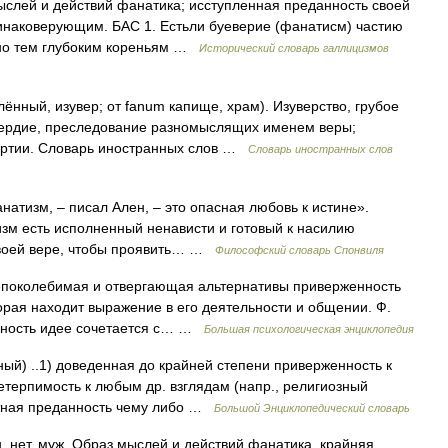
мыслей и действий фанатика; исступленная преданность своей
инаковерующим. БАС 1. Естьли буеверие (фанатисм) частию
жно тем глубоким кореньям …
Исторический словарь галлицизмов
плённый, изувер; от fanum капище, храм). Изуверство, грубое
сердие, преследование разномыслящих именем веры;
партии. Словарь иностранных слов …
Словарь иностранных слов
изм, – писал Ален, – это опасная любовь к истине».
изм есть исполненный ненависти и готовый к насилию
своей вере, чтобы проявить… …
Философский словарь Спонвиля
непоколебимая и отвергающая альтернативы приверженность
рая находит выражение в его деятельности и общении. Ф.
анность идее сочетается с… …
Большая психологическая энциклопедия
нный) ..1) доведенная до крайней степени приверженность к
етерпимость к любым др. взглядам (напр., религиозный
стная преданность чему либо …
Большой Энциклопедический словарь
нет, муж. Образ мыслей и действий фанатика, крайняя