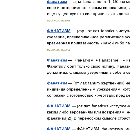
фанатизм
— а, м. fanatisme m. 1. Образ 
вере и нетерпимость к иным верованиям, 
еще существует, то сие приписывать дол
русского языка
ФАНАТИЗМ
— (фр., от лат. fanaticus исту
суеверие, преувеличенное религиозное у
чрезмерная привязанность к какой либо 
русского языка
Фанатизм
— Фанатизм ♦ Fanatisme «Фанат
Фанатик любит только свою истину. Фанат
догматизм, слишком уверенный в себе и 
фанатизм
— (от лат. fanum жертвенник) 
индивида определенным убеждениям, кото
сопряжен с готовностью к жертвам; пред
ФАНАТИЗМ
— (от лат. fanaticus исступле
каким либо верованиям или воззрениям, н
фанатизм)2)] В переносном смысле стра
ФАНАТИЗМ
— ФАНАТИЗМ, фанатизма, мн. 