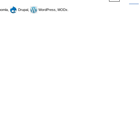
omla,
Drupal,
WordPress, MODx.