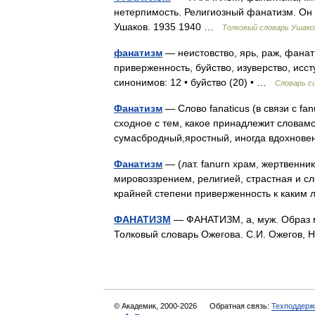
нетерпимость. Религиозный фанатизм. Он 
Ушаков. 1935 1940 …
Толковый словарь Ушако
фанатизм
— неистовство, ярь, раж, фанат
приверженность, буйство, изуверство, исс
синонимов: 12 • буйство (20) • …
Словарь с
Фанатизм
— Слово fanaticus (в связи с f
сходное с тем, какое принадлежит словамс
сумасбродный,яростный, иногда вдохнов
Фанатизм
— (лат. fanurn храм, жертвенни
мировоззрением, религией, страстная и сл
крайней степени приверженность к каки
ФАНАТИЗМ
— ФАНАТИЗМ, а, муж. Образ мы
Толковый словарь Ожегова. С.И. Ожегов,
© Академик, 2000-2026
Обратная связь:
Техподдерж