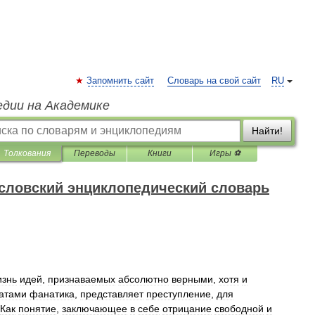
Запомнить сайт
Словарь на свой сайт
RU
едии на Академике
Найти!
Толкования
Переводы
Книги
Игры ⚽
словский энциклопедический словарь
изнь
идей
,
признаваемых
абсолютно
верными
,
хотя
и
атами
фанатика
,
представляет
преступление
,
для
Как
понятие
,
заключающее
в
себе
отрицание
свободной
и