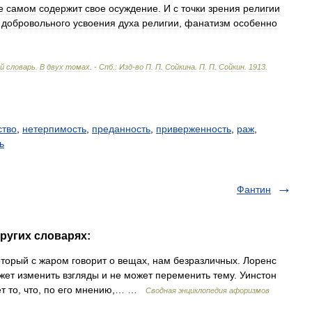
е
самом
содержит
свое
осуждение
.
И
с
точки
зрения
религии
добровольного
усвоения
духа
религии
,
фанатизм
особенно
ий
словарь
.
В
двух
томах
. -
Спб
.
:
Изд
-
во
П
.
П
.
Сойкина
.
П
.
П
.
Сойкин
.
1913
.
ство
,
нетерпимость
,
преданность
,
приверженность
,
раж
,
ь
Фантин
ругих словарях:
торый с жаром говорит о вещах, нам безразличных. Лоренс
жет изменить взгляды и не может переменить тему. Уинстон
ет то, что, по его мнению,… …
Сводная энциклопедия афоризмов