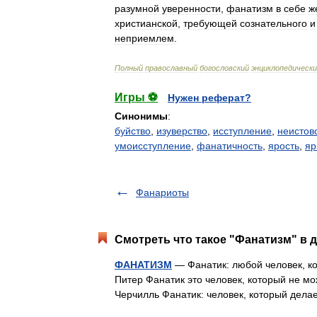
разумной
уверенности
,
фанатизм
в
себе
ж
христианской
,
требующей
сознательного
и
неприемлем
.
Полный
православный
богословский
энциклопедическ
Игры ⚽
Нужен реферат?
Синонимы
:
буйство
,
изуверство
,
исступление
,
неистов
умоисступление
,
фанатичность
,
ярость
,
яр
Фанариоты
Смотреть что такое "Фанатизм" в д
ФАНАТИЗМ
— Фанатик: любой человек, ко
Питер Фанатик это человек, который не мо
Черчилль Фанатик: человек, который дела